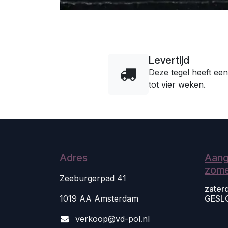
Levertijd
Deze tegel heeft een
tot vier weken.
Adres
Aang
zome
Zeeburgerpad 41
zater
1019 AA Amsterdam
GESL
v
erkoop@vd-pol.nl