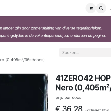
n langer zijn door zomersluiting van diverse tegelfabrieken.
eningstijden in de vakantieperiode, zie onderaan de pagina.
o (0,405m²/36st/doos)
41ZERO42 HOPS
Nero (0,405m²
prijs per doos
€
36,28
Exclusief btw