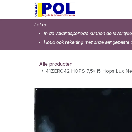
Overslaan naar inhoud
Home
Shop
Let op:
In de vakantieperiode kunnen de levertijde
Houd ook rekening met onze aangepaste op
Alle producten
41ZERO42 HOPS 7,5x15 Hops Lux Ner