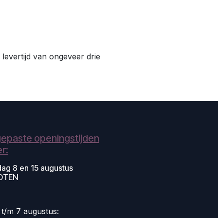
 levertijd van ongeveer drie
epaste openingstijden
r:
dag 8 en 15 augustus
OTEN
i t/m 7 augustus: