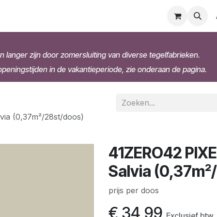
n langer zijn door zomersluiting van diverse tegelfabrieken.
eningstijden in de vakantieperiode, zie onderaan de pagina.
via (0,37m²/28st/doos)
41ZERO42 PIXEL
Salvia (0,37m²
prijs per doos
€
34,99
Exclusief btw