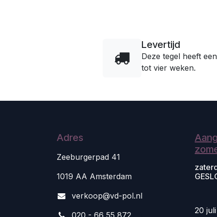
Levertijd
Deze tegel heeft een
tot vier weken.
Adres
Aang
zome
Zeeburgerpad 41
zater
1019 AA Amsterdam
GESL
v
erkoop@vd-pol.nl
20 jul
020 - 66 55 872