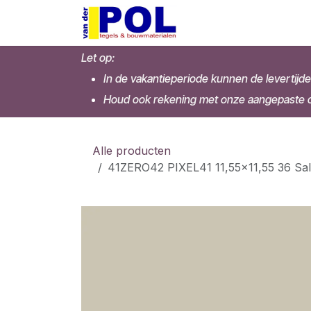
Overslaan naar inhoud
Home
Shop
Let op:
In de vakantieperiode kunnen de levertijde
Houd ook rekening met onze aangepaste op
Alle producten
41ZERO42 PIXEL41 11,55x11,55 36 Sal