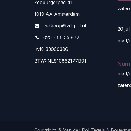
Zeeburgerpad 41
zater
1019 AA Amsterdam
v
erkoop@vd-pol.nl
20 jul
020 - 66 55 872
ma t/
KvK: 33060306
BTW: NL810862177B01
Norm
ma t/
zater
Copyright © Van der Pol Tegels & Bouwmat