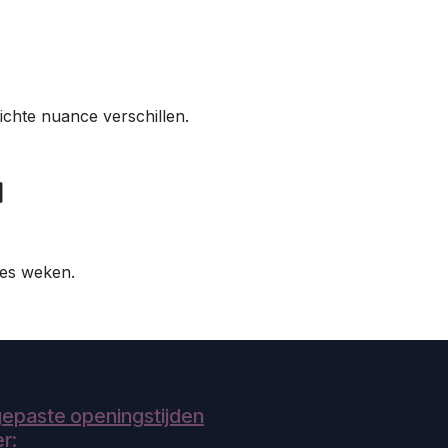
ichte nuance verschillen.
 zes weken.
epaste openingstijden
r: