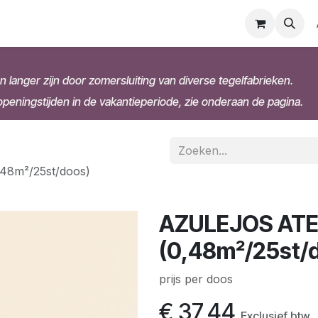
n langer zijn door zomersluiting van diverse tegelfabrieken.
eningstijden in de vakantieperiode, zie onderaan de pagina.
48m²/25st/doos)
AZULEJOS ATEL
(0,48m²/25st/
prijs per doos
€
37,44
Exclusief btw