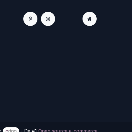
or
- De #1
Open source e-commerce