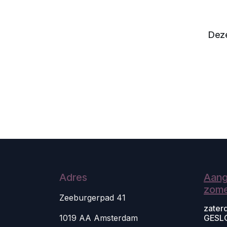
Deze
Adres
Aang
zome
Zeeburgerpad 41
zater
1019 AA Amsterdam
GESL