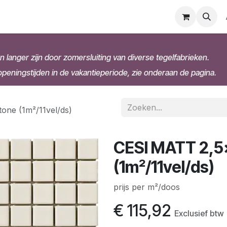
n langer zijn door zomersluiting van diverse tegelfabrieken.
eningstijden in de vakantieperiode, zie onderaan de pagina.
one (1m²/11vel/ds)
CESI MATT 2,5
(1m²/11vel/ds)
prijs per m²/doos
€
115,92
Exclusief btw