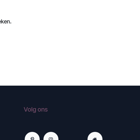
eken.
Volg ons