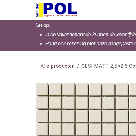
Overslaan naar inhoud
Home
Shop
Let op:
In de vakantieperiode kunnen de levertijde
Houd ook rekening met onze aangepaste op
Alle producten
CESI MATT 2,5x2,5 Cot