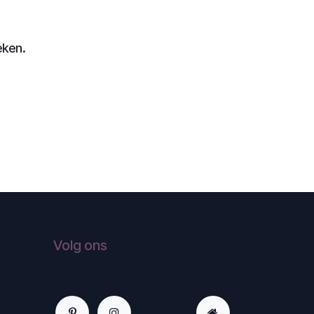
eken.
Volg ons