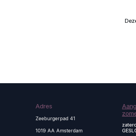
Deze
Adres
Aang
zome
Zeeburgerpad 41
zater
1019 AA Amsterdam
GESL