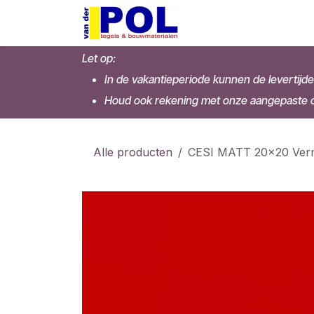
Overslaan naar inhoud
Home
Shop
Let op:
In de vakantieperiode kunnen de levertijde
Houd ook rekening met onze aangepaste op
Alle producten
CESI MATT 20x20 Vermi