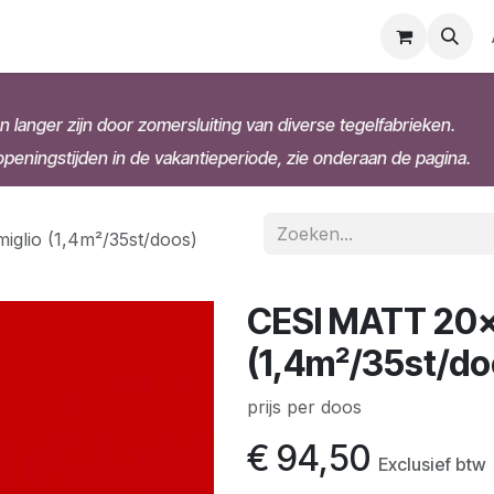
n langer zijn door zomersluiting van diverse tegelfabrieken.
eningstijden in de vakantieperiode, zie onderaan de pagina.
glio (1,4m²/35st/doos)
CESI MATT 20x
(1,4m²/35st/do
prijs per doos
€
94,50
Exclusief btw