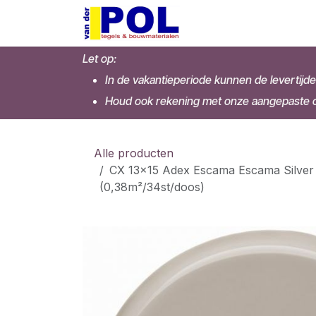
Overslaan naar inhoud
Home
Shop
Let op:
In de vakantieperiode kunnen de levertijde
Houd ook rekening met onze aangepaste op
Alle producten
CX 13x15 Adex Escama Escama Silver
(0,38m²/34st/doos)