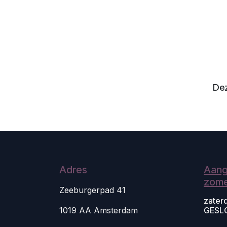
Dez
Adres
Aang
zome
Zeeburgerpad 41
zater
1019 AA Amsterdam
GESL