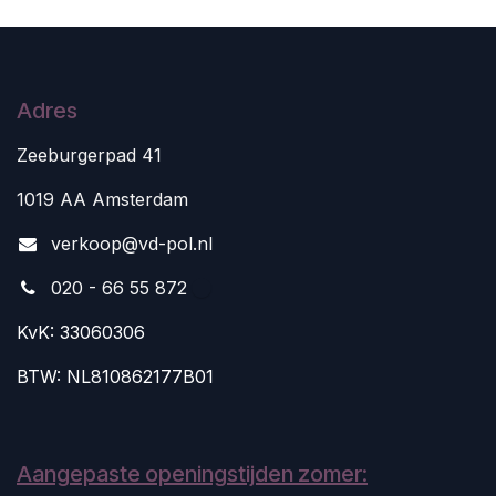
Adres
Zeeburgerpad 41
1019 AA Amsterdam
v
erkoop@vd-pol.nl
020 - 66 55 872
KvK: 33060306
BTW: NL810862177B01
Aangepaste openingstijden zomer: