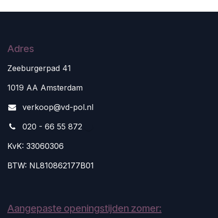
Adres
Zeeburgerpad 41
1019 AA Amsterdam
v
erkoop@vd-pol.nl
020 - 66 55 872
KvK: 33060306
BTW: NL810862177B01
Aangepaste openingstijden zomer: