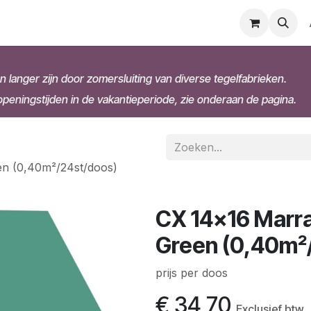
n langer zijn door zomersluiting van diverse tegelfabrieken.
eningstijden in de vakantieperiode, zie onderaan de pagina.
n (0,40m²/24st/doos)
CX 14x16 Marr
Green (0,40m²
prijs per doos
€
34,70
Exclusief btw