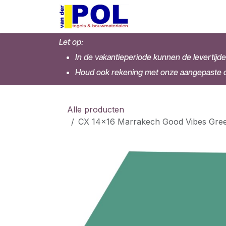
Overslaan naar inhoud
Home
Shop
Let op:
In de vakantieperiode kunnen de levertijde
Houd ook rekening met onze aangepaste op
Alle producten
CX 14x16 Marrakech Good Vibes Gree