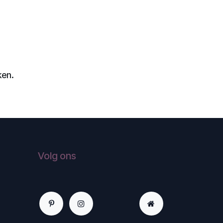
ken.
Volg ons