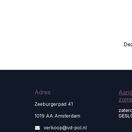
Dez
Adres
Aang
zome
Zeeburgerpad 41
zater
1019 AA Amsterdam
GESL
v
erkoop@vd-pol.nl