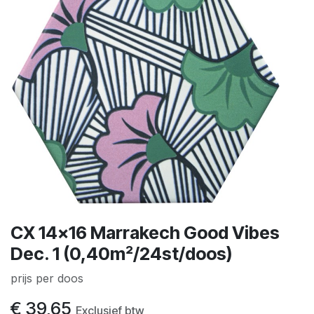
CX 14x16 Marrakech Good Vibes
Dec. 1 (0,40m²/24st/doos)
prijs per doos
€
39,65
Exclusief btw