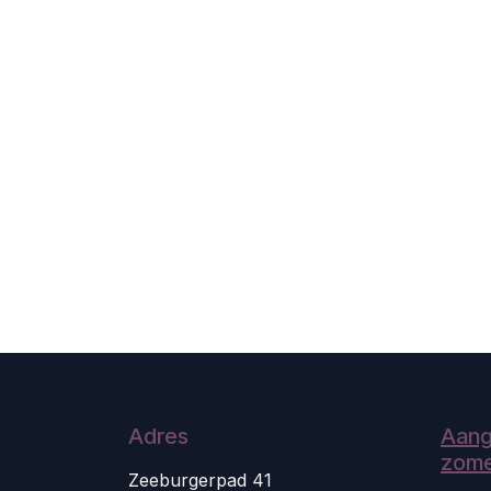
Adres
Aang
zome
Zeeburgerpad 41