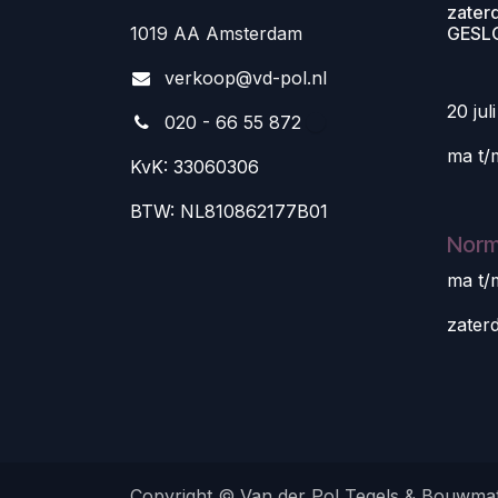
zater
1019 AA Amsterdam
GESL
v
erkoop@vd-pol.nl
20 jul
020 - 66 55 872
ma t/
KvK: 33060306
BTW: NL810862177B01
Norm
ma t/
zater
Copyright © Van der Pol Tegels & Bouwmat