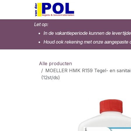
Overslaan naar inhoud
Home
Shop
Let op:
In de vakantieperiode kunnen de levertijde
Houd ook rekening met onze aangepaste op
Alle producten
MOELLER HMK R159 Tegel- en sanitairr
(12st/ds)