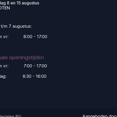
dag 8 en 15 augustus
OTEN
i t/m 7 augustus:
m vr:
​8:00 - 17:00
ale openingstijden
m vr:
​7:00 - 17:00
dag:
​8:30 - 16:00
Aangeboden do
erialen BV