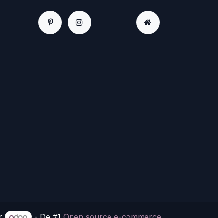
or
- De #1
Open source e-commerce