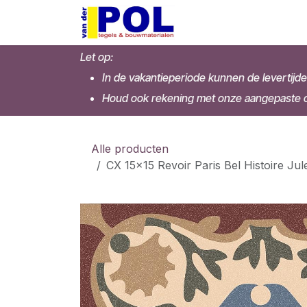
Overslaan naar inhoud
Home
Shop
Let op:
In de vakantieperiode kunnen de levertijde
Houd ook rekening met onze aangepaste op
Alle producten
CX 15x15 Revoir Paris Bel Histoire Ju