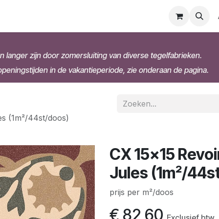
n langer zijn door zomersluiting van diverse tegelfabrieken.
eningstijden in de vakantieperiode, zie onderaan de pagina.
les (1m²/44st/doos)
CX 15x15 Revoir
Jules (1m²/44s
prijs per m²/doos
€
82,60
Exclusief btw