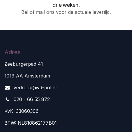
drie weken.
Bel of mail ons voor de actuele levertijd.
Adres
Zeeburgerpad 41
1019 AA Amsterdam
v
erkoop@vd-pol.nl
020 - 66 55 872
KvK: 33060306
BTW: NL810862177B01