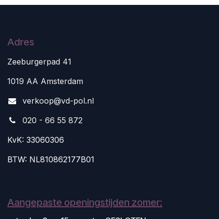
Adres
Zeeburgerpad 41
1019 AA Amsterdam
v
erkoop@vd-pol.nl
020 - 66 55 872
KvK: 33060306
BTW: NL810862177B01
Aangepaste openingstijden zomer: