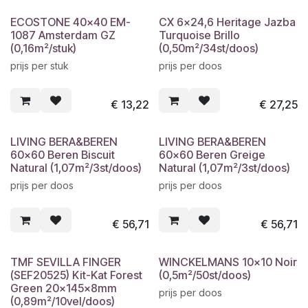
ECOSTONE 40x40 EM-
CX 6x24,6 Heritage Jazba
1087 Amsterdam GZ
Turquoise Brillo
(0,16m²/stuk)
(0,50m²/34st/doos)
prijs per stuk
prijs per doos
€
13,22
€
27,25
LIVING BERA&BEREN
LIVING BERA&BEREN
60x60 Beren Biscuit
60x60 Beren Greige
Natural (1,07m²/3st/doos)
Natural (1,07m²/3st/doos)
prijs per doos
prijs per doos
€
56,71
€
56,71
TMF SEVILLA FINGER
WINCKELMANS 10x10 Noir
(SEF20525) Kit-Kat Forest
(0,5m²/50st/doos)
Green 20x145x8mm
prijs per doos
(0,89m²/10vel/doos)