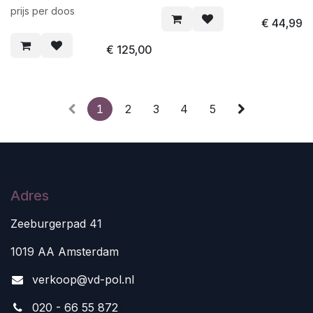
prijs per doos
€
44,99
€
125,00
1
2
3
4
5
Adres
Zeeburgerpad 41
1019 AA Amsterdam
v
erkoop@vd-pol.nl
020 - 66 55 872