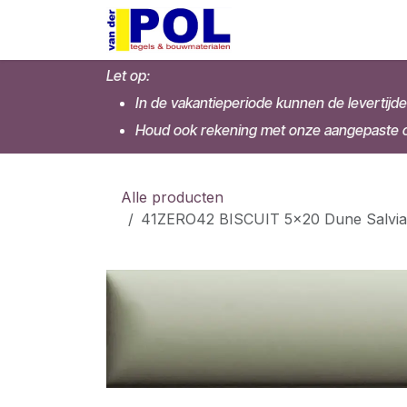
Overslaan naar inhoud
Home
Shop
Let op:
In de vakantieperiode kunnen de levertijde
Houd ook rekening met onze aangepaste op
Alle producten
41ZERO42 BISCUIT 5x20 Dune Salvia 