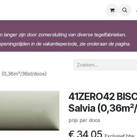
n langer zijn door zomersluiting van diverse tegelfabrieken.
eningstijden in de vakantieperiode, zie onderaan de pagina.
(0,36m²/36st/doos)
41ZERO42 BISC
Salvia (0,36m²
prijs per doos
€
34,05
Exclusief btw