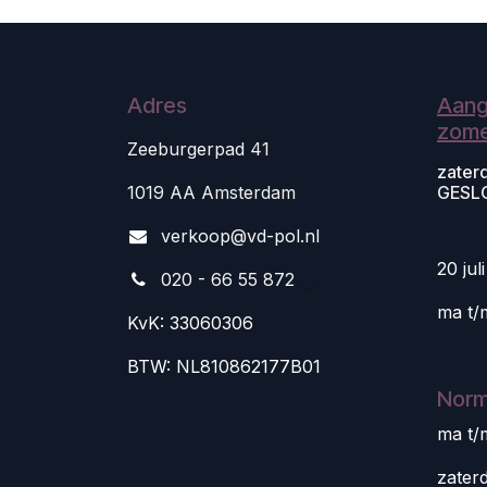
Adres
Aang
zome
Zeeburgerpad 41
zater
1019 AA Amsterdam
GESL
v
erkoop@vd-pol.nl
20 jul
020 - 66 55 872
ma t/
KvK: 33060306
BTW: NL810862177B01
Norm
ma t/
zater