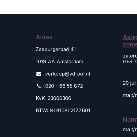
Adres
Aang
zome
Zeeburgerpad 41
zater
1019 AA Amsterdam
GESL
v
erkoop@vd-pol.nl
20 jul
020 - 66 55 872
ma t/
KvK: 33060306
BTW: NL810862177B01
Norm
ma t/