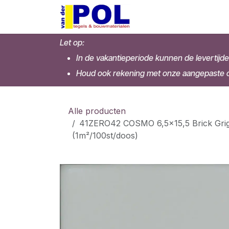
Overslaan naar inhoud
Home
Shop
Let op:
In de vakantieperiode kunnen de levertijde
Houd ook rekening met onze aangepaste op
Alle producten
41ZERO42 COSMO 6,5x15,5 Brick Grig
(1m²/100st/doos)