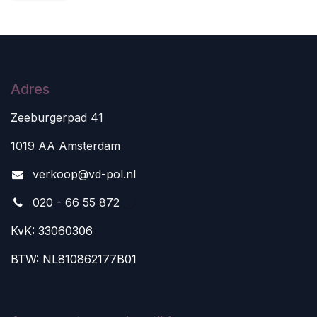
Adres
Zeeburgerpad 41
1019 AA Amsterdam
v
erkoop@vd-pol.nl
020 - 66 55 872
KvK: 33060306
BTW: NL810862177B01