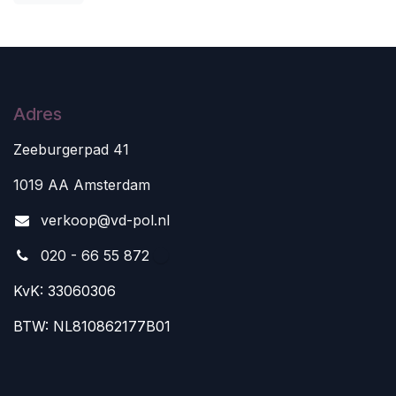
Adres
Zeeburgerpad 41
1019 AA Amsterdam
v
erkoop@vd-pol.nl
020 - 66 55 872
KvK: 33060306
BTW: NL810862177B01