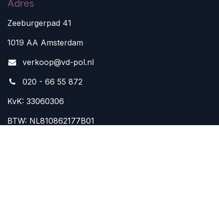
Adres
Zeeburgerpad 41
1019 AA Amsterdam
v
erkoop@vd-pol.nl
020 - 66 55 872
KvK: 33060306
BTW: NL810862177B01
Aangepaste openingstijden zomer:
zaterdag 8 en 15 augustus GESLOTEN
20 juli t/m 7 augustus: