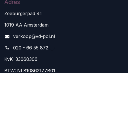
Adres
Zeeburgerpad 41
1019 AA Amsterdam
v
erkoop@vd-pol.nl
020 - 66 55 872
KvK: 33060306
BTW: NL810862177B01
Aangepaste openingstijden zomer:
zaterdag 15 augustus GESLOTEN
20 juli t/m 7 augustus: