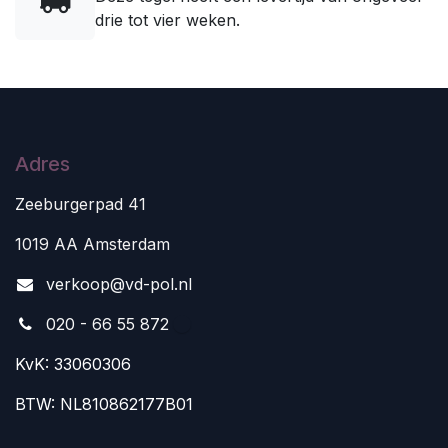
drie tot vier weken.
Adres
Zeeburgerpad 41
1019 AA Amsterdam
v
erkoop@vd-pol.nl
020 - 66 55 872
KvK: 33060306
BTW: NL810862177B01