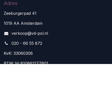
Adres
Zeeburgerpad 41
1019 AA Amsterdam
v
erkoop@vd-pol.nl
020 - 66 55 872
KvK: 33060306
BTW: NL810862177B01
Aangepaste openingstijden zomer:
zaterdag 8 en 15 augustus GESLOTEN