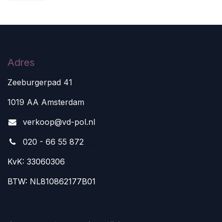
Adres
Zeeburgerpad 41
1019 AA Amsterdam
v
erkoop@vd-pol.nl
020 - 66 55 872
KvK: 33060306
BTW: NL810862177B01