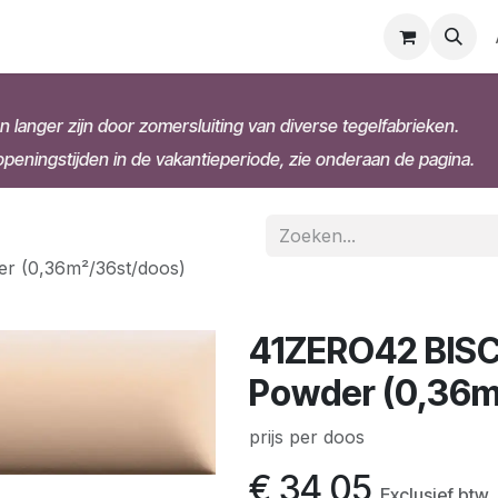
n langer zijn door zomersluiting van diverse tegelfabrieken.
eningstijden in de vakantieperiode, zie onderaan de pagina.
 (0,36m²/36st/doos)
41ZERO42 BISC
Powder (0,36m
prijs per doos
€
34,05
Exclusief btw