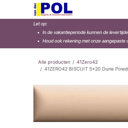
Overslaan naar inhoud
Home
Shop
Let op:
In de vakantieperiode kunnen de levertijde
Houd ook rekening met onze aangepaste op
Alle producten
41Zero42
41ZERO42 BISCUIT 5x20 Dune Powder