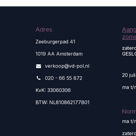
Adres
Aang
zome
Zeeburgerpad 41
zater
1019 AA Amsterdam
GESL
v
erkoop@vd-pol.nl
20 jul
020 - 66 55 872
ma t/
KvK: 33060306
BTW: NL810862177B01
Norm
ma t/
zater