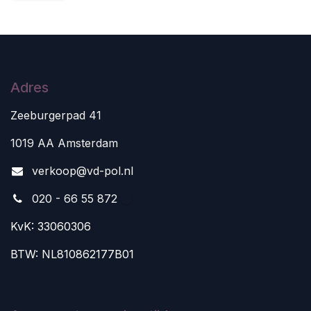
Adres
Zeeburgerpad 41
1019 AA Amsterdam
v
erkoop@vd-pol.nl
020 - 66 55 872
KvK: 33060306
BTW: NL810862177B01