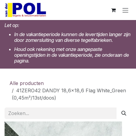
Overslaan naar inhoud
Let op:
In de vakantieperiode kunnen de levertijden langer zijn
door zomersluiting van diverse tegelfabrieken.
Houd ook rekening met onze aangepaste
openingstijden in de vakantieperiode, zie onderaan de
pagina.
Alle producten
41ZERO42 DANDY 18,6x18,6 Flag White_Green
(0,45m²/13st/doos)