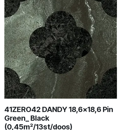
41ZERO42 DANDY 18,6x18,6 Pin
Green_ Black
(0,45m²/13st/doos)