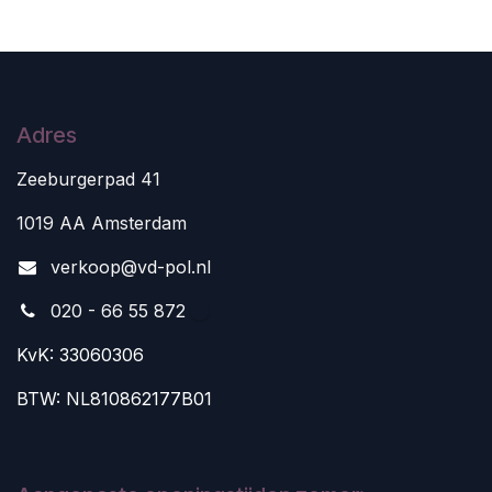
Adres
Zeeburgerpad 41
1019 AA Amsterdam
v
erkoop@vd-pol.nl
020 - 66 55 872
KvK: 33060306
BTW: NL810862177B01