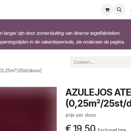
n langer zijn door zomersluiting van diverse tegelfabrieken.
eningstijden in de vakantieperiode, zie onderaan de pagina.
0,25m²/25st/doos)
AZULEJOS ATEL
(0,25m²/25st/
prijs per doos
€
19,50
Exclusief btw