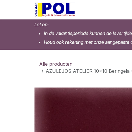
Overslaan naar inhoud
Home
Shop
Let op:
In de vakantieperiode kunnen de levertijde
Houd ook rekening met onze aangepaste op
Alle producten
AZULEJOS ATELIER 10x10 Beringela (