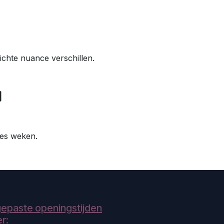
ichte nuance verschillen.
 zes weken.
epaste openingstijden
r: