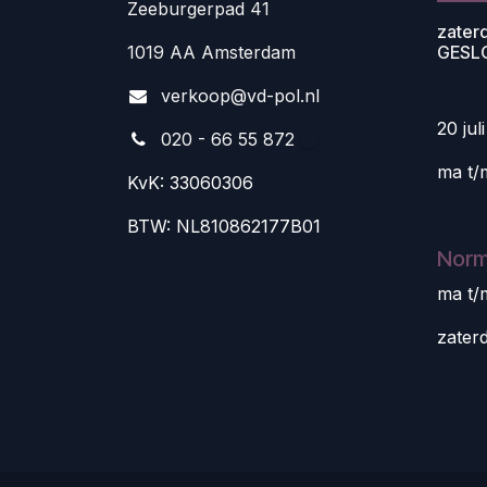
Zeeburgerpad 41
zater
1019 AA Amsterdam
GESL
v
erkoop@vd-pol.nl
20 jul
020 - 66 55 872
ma t/
KvK: 33060306
BTW: NL810862177B01
Norm
ma t/
zater