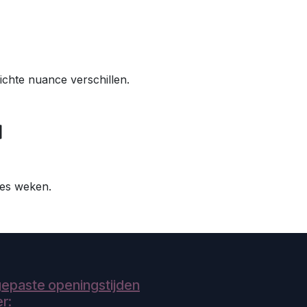
ichte nuance verschillen.
 zes weken.
epaste openingstijden
r: