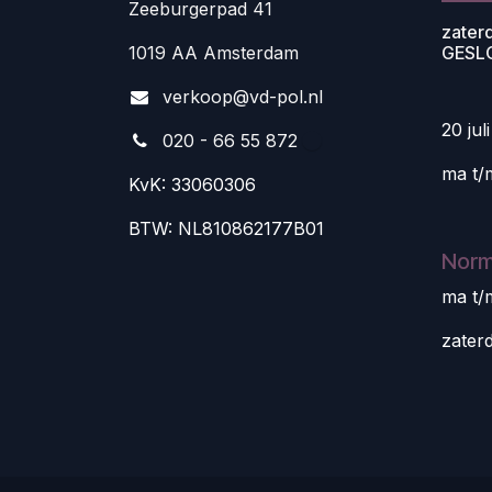
Zeeburgerpad 41
zater
1019 AA Amsterdam
GESL
v
erkoop@vd-pol.nl
20 jul
020 - 66 55 872
ma t/
KvK: 33060306
BTW: NL810862177B01
Norm
ma t/
zater