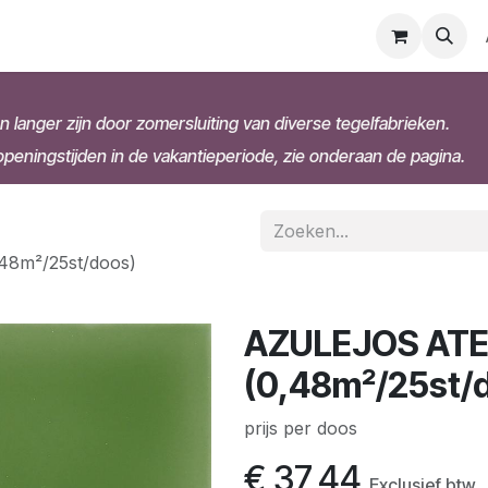
n langer zijn door zomersluiting van diverse tegelfabrieken.
eningstijden in de vakantieperiode, zie onderaan de pagina.
48m²/25st/doos)
AZULEJOS ATEL
(0,48m²/25st/
prijs per doos
€
37,44
Exclusief btw