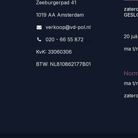
Zeeburgerpad 41
zater
1019 AA Amsterdam
GESL
v
erkoop@vd-pol.nl
20 jul
020 - 66 55 872
ma t/
KvK: 33060306
BTW: NL810862177B01
Norm
ma t/
zater