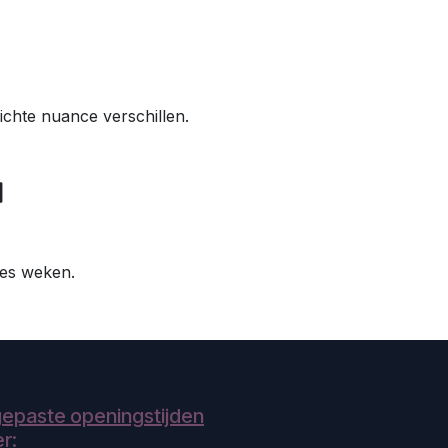
ichte nuance verschillen.
 zes weken.
epaste openingstijden
r: