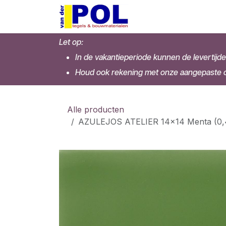
Overslaan naar inhoud
Home
Shop
Let op:
In de vakantieperiode kunnen de levertijde
Houd ook rekening met onze aangepaste op
Alle producten
AZULEJOS ATELIER 14x14 Menta (0,