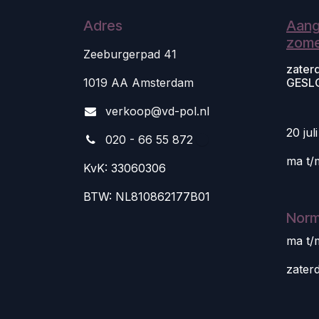
Adres
Aang
zome
Zeeburgerpad 41
zater
1019 AA Amsterdam
GESL
v
erkoop@vd-pol.nl
20 jul
020 - 66 55 872
ma t/
KvK: 33060306
BTW: NL810862177B01
Norm
ma t/
zater