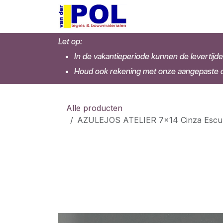
Overslaan naar inhoud
Home
Shop
Let op:
In de vakantieperiode kunnen de levertijde
Houd ook rekening met onze aangepaste op
Alle producten
AZULEJOS ATELIER 7x14 Cinza Escur