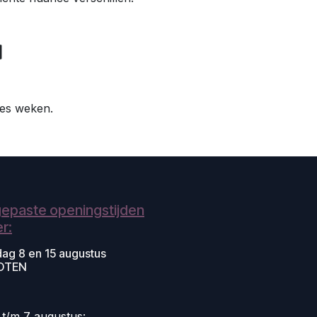
 zes weken.
epaste openingstijden
r:
dag 8 en 15 augustus
OTEN
i t/m 7 augustus: