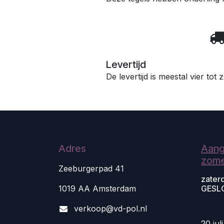
Levertijd
De levertijd is meestal vier tot
Adres
Aang
zome
Zeeburgerpad 41
zater
1019 AA Amsterdam
GESL
v
erkoop@vd-pol.nl
20 jul