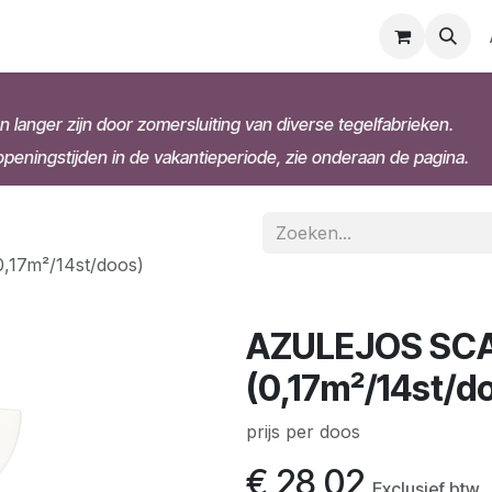
n langer zijn door zomersluiting van diverse tegelfabrieken.
eningstijden in de vakantieperiode, zie onderaan de pagina.
,17m²/14st/doos)
AZULEJOS SCAL
(0,17m²/14st/d
prijs per doos
€
28,02
Exclusief btw