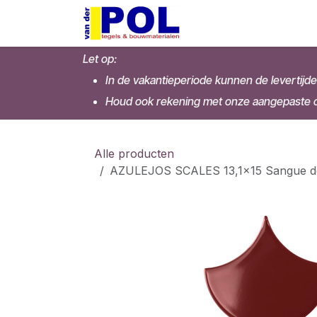
Overslaan naar inhoud
Home
Shop
Let op:
In de vakantieperiode kunnen de levertijde
Houd ook rekening met onze aangepaste op
Alle producten
AZULEJOS SCALES 13,1x15 Sangue de 