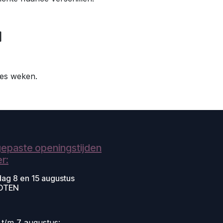
 zes weken.
epaste openingstijden
r:
dag 8 en 15 augustus
OTEN
i t/m 7 augustus: