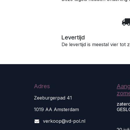
Levertijd
De levertijd is meestal vier tot
Adres
Aang
zome
Zeeburgerpad 41
zater
1019 AA Amsterdam
GESL
v
erkoop@vd-pol.nl
20 jul