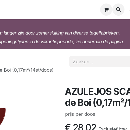
n langer zijn door zomersluiting van diverse tegelfabrieken.
eningstijden in de vakantieperiode, zie onderaan de pagina.
Boi (0,17m²/14st/doos)
AZULEJOS SCAL
de Boi (0,17m²/
prijs per doos
€
28,02
Exclusief btw