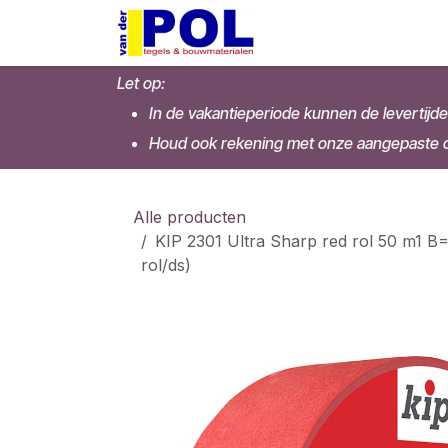
Overslaan naar inhoud
Home
Shop
Let op:
In de vakantieperiode kunnen de levertijde
Houd ook rekening met onze aangepaste op
Alle producten
KIP 2301 Ultra Sharp red rol 50 m1 B
rol/ds)