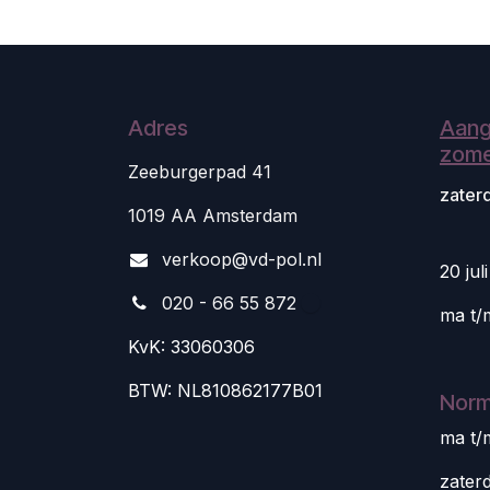
Adres
Aang
zome
Zeeburgerpad 41
zater
1019 AA Amsterdam
v
erkoop@vd-pol.nl
20 jul
020 - 66 55 872
ma t/
KvK: 33060306
BTW: NL810862177B01
Norm
ma t/
zater