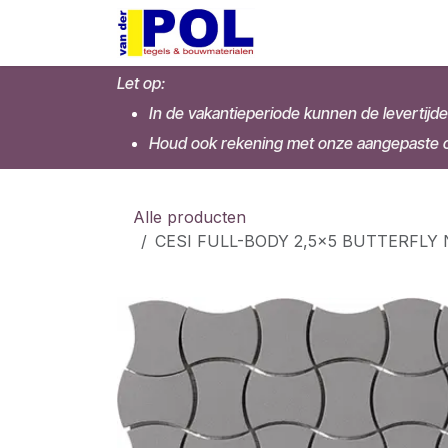
Overslaan naar inhoud
Home
Shop
Let op:
In de vakantieperiode kunnen de levertijde
Houd ook rekening met onze aangepaste op
Alle producten
CESI FULL-BODY 2,5x5 BUTTERFLY Nic