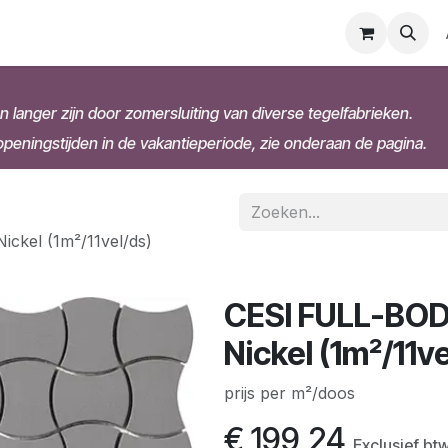
n langer zijn door zomersluiting van diverse tegelfabrieken.
eningstijden in de vakantieperiode, zie onderaan de pagina.
kel (1m²/11vel/ds)
CESI FULL-BO
Nickel (1m²/11ve
prijs per m²/doos
€
199,24
Exclusief bt