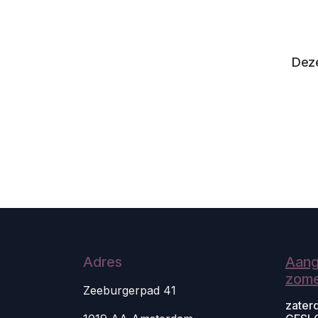
Deze
Adres
Aang
zome
Zeeburgerpad 41
zater