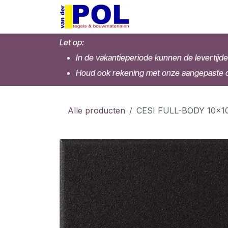
Overslaan naar inhoud
Home
Shop
Let op:
In de vakantieperiode kunnen de levertijde
Houd ook rekening met onze aangepaste op
Alle producten
CESI FULL-BODY 10x10 