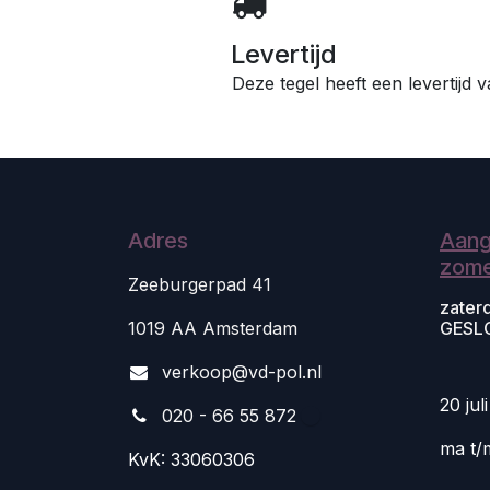
Levertijd
Deze tegel heeft een levertijd
Adres
Aang
zome
Zeeburgerpad 41
zater
1019 AA Amsterdam
GESL
v
erkoop@vd-pol.nl
20 jul
020 - 66 55 872
ma t/
KvK: 33060306