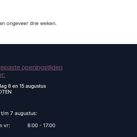
 van ongeveer drie weken.
epaste openingstijden
r:
dag 8 en 15 augustus
OTEN
i t/m 7 augustus:
m vr:
​8:00 - 17:00