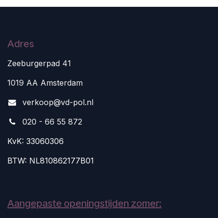
Adres
Zeeburgerpad 41
1019 AA Amsterdam
v
erkoop@vd-pol.nl
020 - 66 55 872
KvK: 33060306
BTW: NL810862177B01
Aangepaste openingstijden zomer: