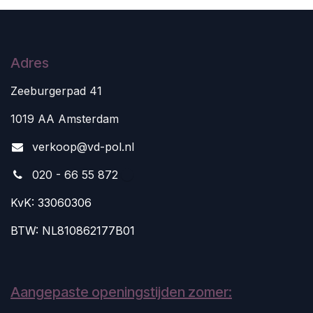
Adres
Zeeburgerpad 41
1019 AA Amsterdam
v
erkoop@vd-pol.nl
020 - 66 55 872
KvK: 33060306
BTW: NL810862177B01
Aangepaste openingstijden zomer: