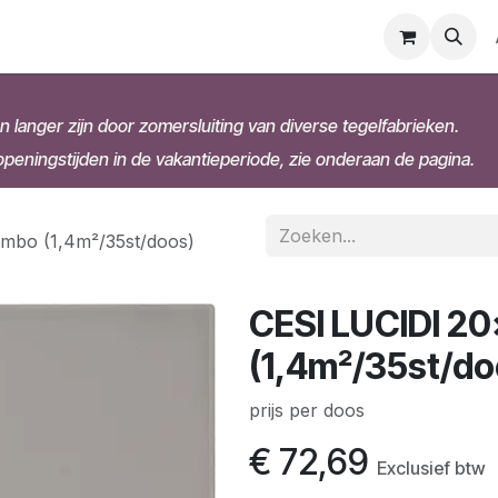
n langer zijn door zomersluiting van diverse tegelfabrieken.
eningstijden in de vakantieperiode, zie onderaan de pagina.
mbo (1,4m²/35st/doos)
CESI LUCIDI 2
(1,4m²/35st/do
prijs per doos
€
72,69
Exclusief btw