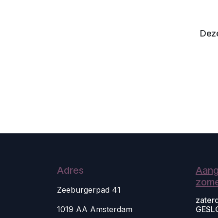
Deze
Adres
Aang
zome
Zeeburgerpad 41
zater
1019 AA Amsterdam
GESL