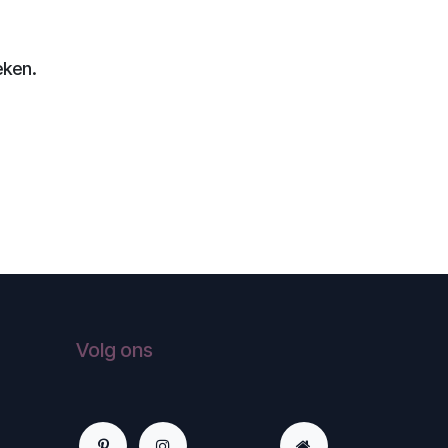
eken.
Volg ons