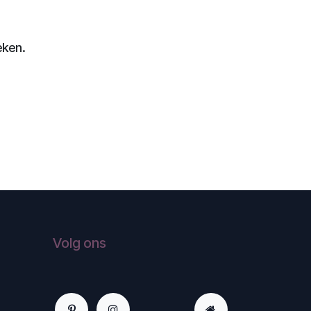
eken.
Volg ons