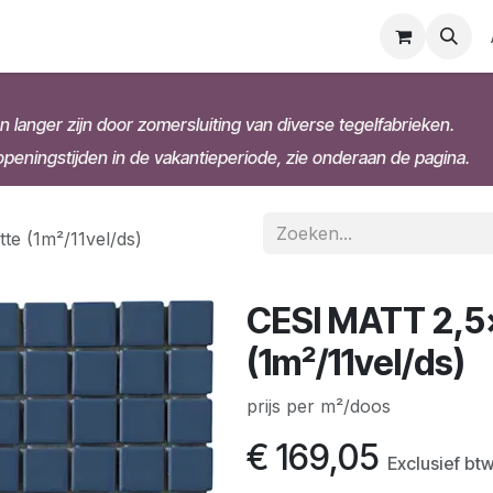
n langer zijn door zomersluiting van diverse tegelfabrieken.
eningstijden in de vakantieperiode, zie onderaan de pagina.
e (1m²/11vel/ds)
CESI MATT 2,5
(1m²/11vel/ds)
prijs per m²/doos
€
169,05
Exclusief bt