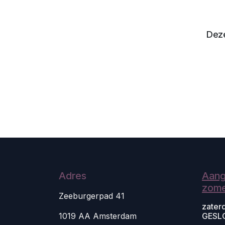
Deze
Adres
Aang
zome
Zeeburgerpad 41
zater
1019 AA Amsterdam
GESL