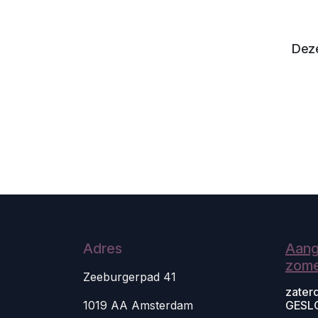
Deze
Adres
Aang
zome
Zeeburgerpad 41
zater
1019 AA Amsterdam
GESL