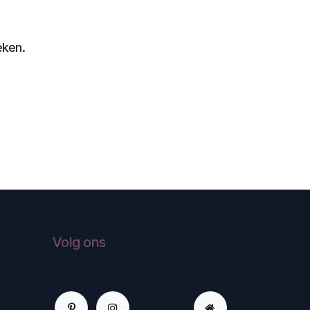
eken.
Volg ons