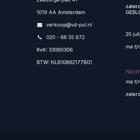
zater
1019 AA Amsterdam
GESL
v
erkoop@vd-pol.nl
20 jul
020 - 66 55 872
ma t/
KvK: 33060306
BTW: NL810862177B01
Norm
ma t/
zater