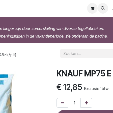
n langer zijn door zomersluiting van diverse tegelfabrieken.
eningstijden in de vakantieperiode, zie onderaan de pagina.
5zk/plt)
KNAUF MP75 E 2
€
12,85
Exclusief btw