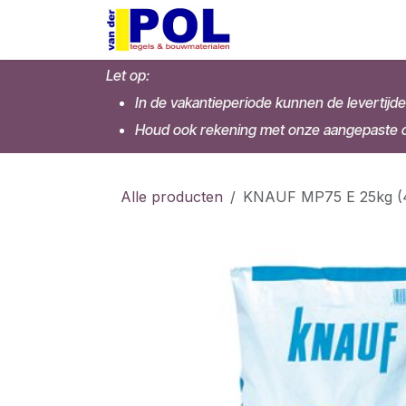
Overslaan naar inhoud
Home
Shop
Let op:
In de vakantieperiode kunnen de levertijde
Houd ook rekening met onze aangepaste op
Alle producten
KNAUF MP75 E 25kg (4