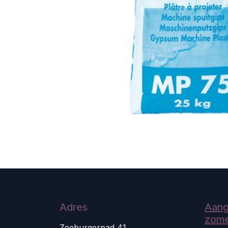
Adres
Aang
zome
Zeeburgerpad 41