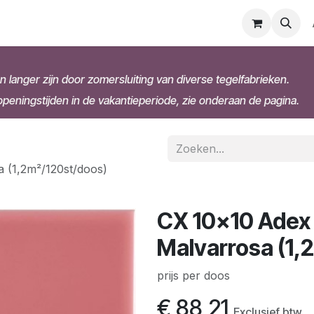
n langer zijn door zomersluiting van diverse tegelfabrieken.
eningstijden in de vakantieperiode, zie onderaan de pagina.
a (1,2m²/120st/doos)
CX 10x10 Adex 
Malvarrosa (1,
prijs per doos
€
88,21
Exclusief btw