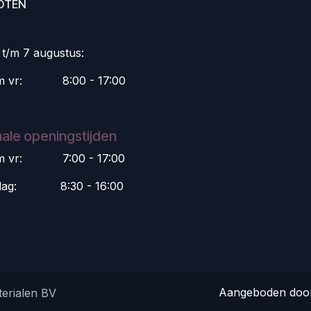
OTEN
i t/m 7 augustus:
m vr:
​8:00 - 17:00
ale openingstijden
m vr:
​7:00 - 17:00
dag:
​8:30 - 16:00
Aangeboden do
erialen BV