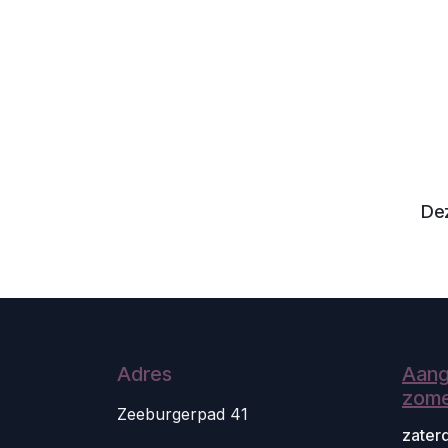
Dez
Adres
Aang
zome
Zeeburgerpad 41
zater