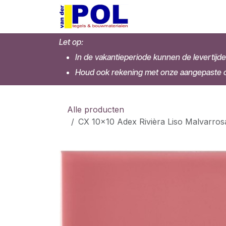
Overslaan naar inhoud
Home
Shop
Let op:
In de vakantieperiode kunnen de levertijde
Houd ook rekening met onze aangepaste op
Alle producten
CX 10x10 Adex Rivièra Liso Malvarros