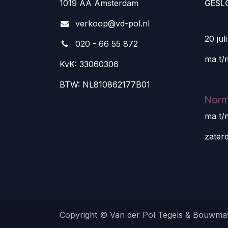
1019 AA Amsterdam
GESL
v
erkoop@vd-pol.nl
20 jul
020 - 66 55 872
ma t/
KvK: 33060306
BTW: NL810862177B01
Norm
ma t/
zater
Copyright © Van der Pol Tegels & Bouwmat