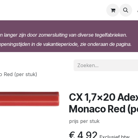
n langer zijn door zomersluiting van diverse tegelfabrieken.
eningstijden in de vakantieperiode, zie onderaan de pagina.
o Red (per stuk)
CX 1,7x20 Adex 
Monaco Red (pe
prijs per stuk
€
4,92
Exclusief btw