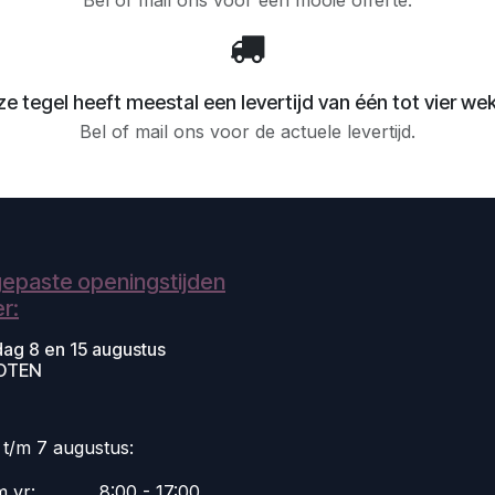
Bel of mail ons voor een mooie offerte.
e tegel heeft meestal een levertijd van één tot vier we
Bel of mail ons voor de actuele levertijd.
epaste openingstijden
r:
dag 8 en 15 augustus
OTEN
i t/m 7 augustus:
m vr:
​8:00 - 17:00