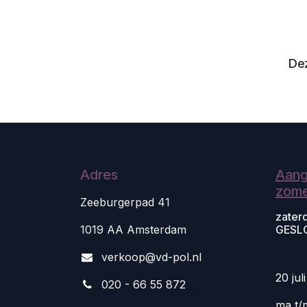
Dez
Adres
Aang
zome
Zeeburgerpad 41
zater
1019 AA Amsterdam
GESL
v
erkoop@vd-pol.nl
20 jul
020 - 66 55 872
ma t/