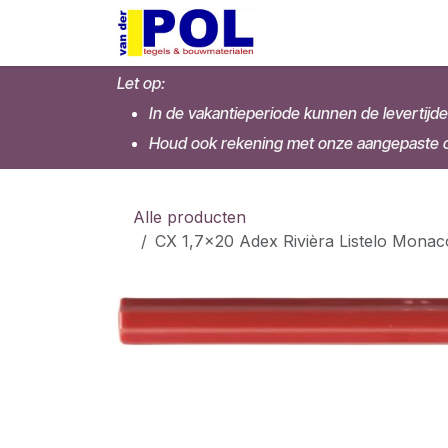
Overslaan naar inhoud
Home
Shop
Let op:
In de vakantieperiode kunnen de levertijde
Houd ook rekening met onze aangepaste op
Alle producten
CX 1,7x20 Adex Rivièra Listelo Monac