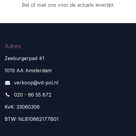
Bel of mail ons voor de actuele levertijd.
Adres
Zeeburgerpad 41
1019 AA Amsterdam
v
erkoop@vd-pol.nl
020 - 66 55 872
KvK: 33060306
BTW: NL810862177B01