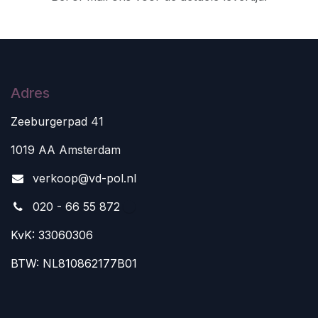
Adres
Zeeburgerpad 41
1019 AA Amsterdam
v
erkoop@vd-pol.nl
020 - 66 55 872
KvK: 33060306
BTW: NL810862177B01