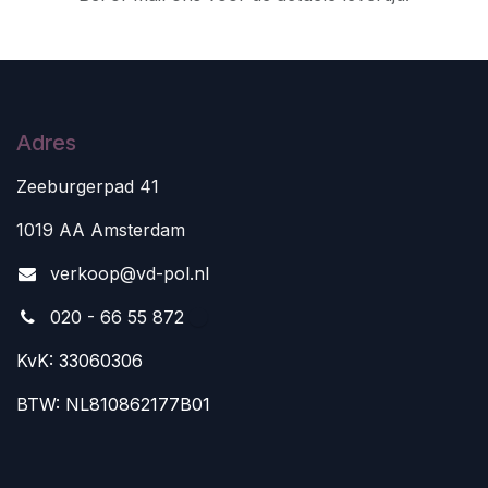
Adres
Zeeburgerpad 41
1019 AA Amsterdam
v
erkoop@vd-pol.nl
020 - 66 55 872
KvK: 33060306
BTW: NL810862177B01