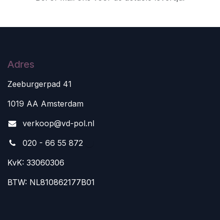
Adres
Zeeburgerpad 41
1019 AA Amsterdam
v
erkoop@vd-pol.nl
020 - 66 55 872
KvK: 33060306
BTW: NL810862177B01